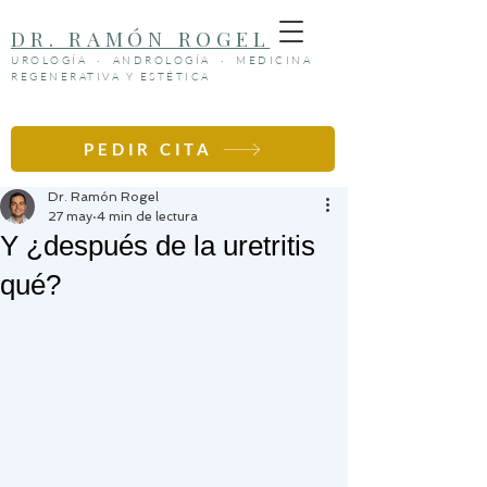
DR. RAMÓN ROGEL
UROLOGÍA · ANDROLOGÍA · MEDICINA
REGENERATIVA Y ESTÉTICA
PEDIR CITA
Entrada
Dr. Ramón Rogel
27 may
4 min de lectura
Y ¿después de la uretritis
qué?