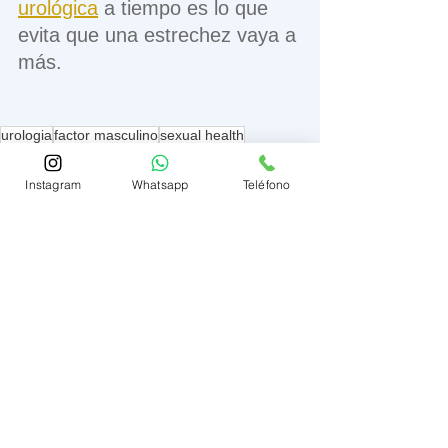
urológica
 a tiempo es lo que 
evita que una estrechez vaya a 
más.
urologia
factor masculino
sexual health
salud sexual
Instagram
Whatsapp
Teléfono
FACTOR MASCULINO
Ver todo
Entradas recientes