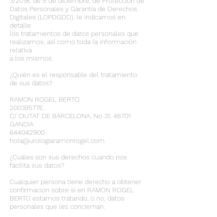
3/2018, de 5 de diciembre, de Protección de
Datos Personales y Garantía de Derechos
Digitales (LOPDGDD), le indicamos en
detalle
los tratamientos de datos personales que
realizamos, así como toda la información
relativa
a los mismos.
¿Quién es el responsable del tratamiento
de sus datos?
RAMON ROGEL BERTO.
20039577E.
C/ CIUTAT DE BARCELONA, No 31, 46701
GANDIA
644042900
hola@urologiaramonrogel.com
¿Cuáles son sus derechos cuando nos
facilita sus datos?
Cualquier persona tiene derecho a obtener
confirmación sobre si en RAMON ROGEL
BERTO estamos tratando, o no, datos
personales que les conciernan.