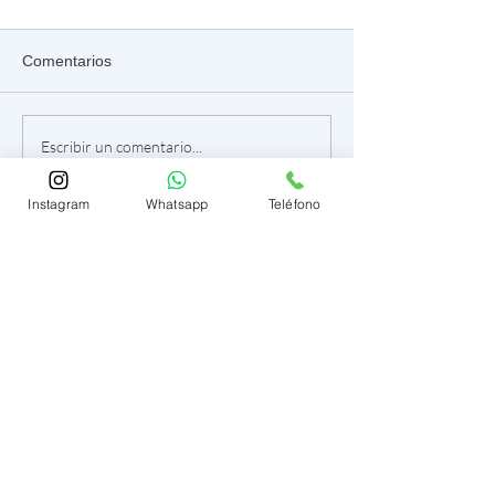
Comentarios
Se te sube un testículo.
¿El pene crece s
Escribir un comentario...
¿Por qué?
frenillo?
Instagram
Whatsapp
Teléfono